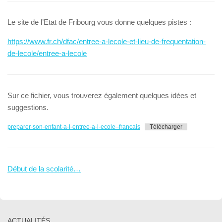
Le site de l’Etat de Fribourg vous donne quelques pistes :
https://www.fr.ch/dfac/entree-a-lecole-et-lieu-de-frequentation-
:
de-lecole/entree-a-lecole
Avant
l’entrée
en
Sur ce fichier, vous trouverez également quelques idées et
1H
suggestions.
preparer-son-enfant-a-l-entree-a-l-ecole–francais
Télécharger
Début de la scolarité…
ACTUALITÉS